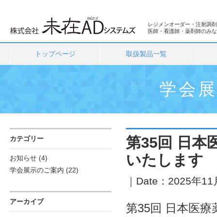
レジメンオーダー・注射調剤
医師・看護師・薬剤師のみな
トップページ
取扱製品一覧
学会
第35回 日
カテゴリー
いたします
お知らせ
(4)
学会展示のご案内
(22)
｜Date：2025年11月
アーカイブ
第35回 日本医