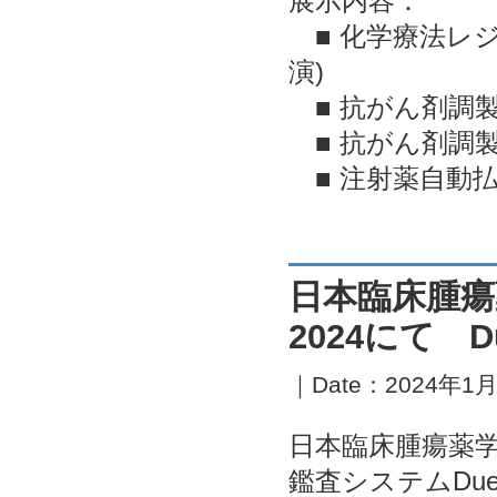
展示内容：
■ 化学療法レジ
演)
■ 抗がん剤調
■ 抗がん剤調製
■ 注射薬自動払出装
日本臨床腫瘍
2024にて 
｜Date：2024年1月2
日本臨床腫瘍薬学会
鑑査システムDu