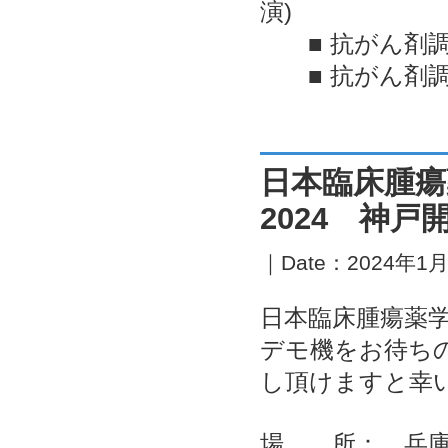
演)
■ 抗がん剤調
■ 抗がん剤調製
日本臨床腫瘍
2024 神
｜Date：2024年1月2
日本臨床腫瘍薬学
デモ機をお待ち
し頂けますと幸
場 所： 兵庫