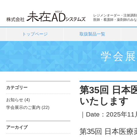
レジメンオーダー・注射調剤
医師・看護師・薬剤師のみな
トップページ
取扱製品一覧
学会
第35回 日
カテゴリー
いたします
お知らせ
(4)
学会展示のご案内
(22)
｜Date：2025年11月
アーカイブ
第35回 日本医