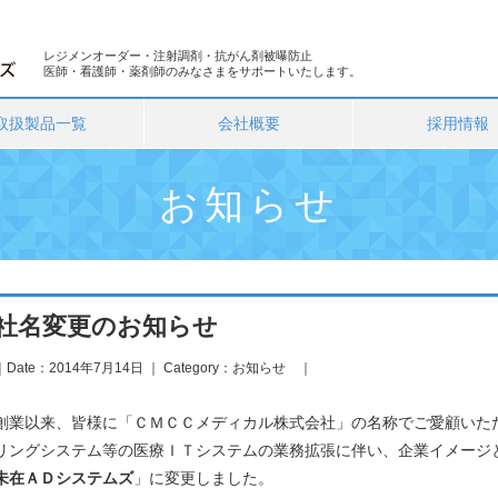
レジメンオーダー・注射調剤・抗がん剤被曝防止
医師・看護師・薬剤師のみなさまをサポートいたします。
取扱製品一覧
会社概要
採用情報
お知らせ
社名変更のお知らせ
｜Date：2014年7月14日 ｜ Category：
お知らせ
｜
創業以来、皆様に「ＣＭＣＣメディカル株式会社」の名称でご愛顧いた
リングシステム等の医療ＩＴシステムの業務拡張に伴い、企業イメージ
未在ＡＤシステムズ
」に変更しました。